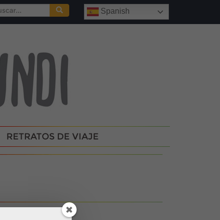
Buscar:
Spanish
RETRATOS DE VIAJE