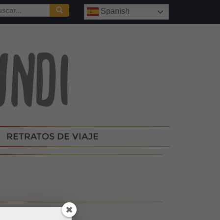
Buscar:
Spanish
RETRATOS DE VIAJE