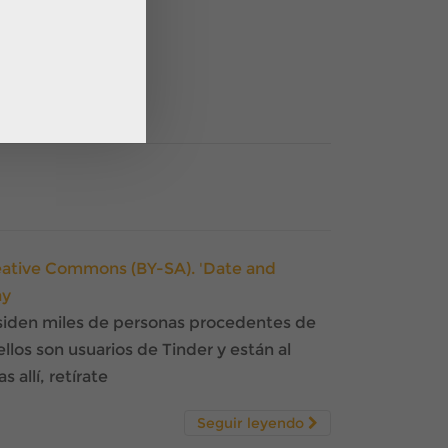
Creative Commons (BY-SA). 'Date and
ay
esiden miles de personas procedentes de
llos son usuarios de Tinder y están al
s allí, retírate
Seguir leyendo