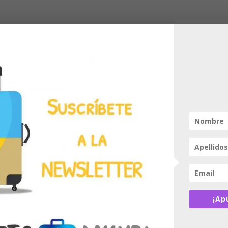
en 20 increíbles amaneceres
,
,
,
,
ntario
Deporte y Aventura
Portada
Sol y playa
Turismo
Turi
Del sobrecogedor sol rojo 
amarillo intenso del río Ni
o por la increíble visión d
¡Ap