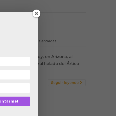
,
smo Verde
Ver todas las entradas
del Monument Valley, en Arizona, al
lo, pasando por el azul helado del Ártico
esde el Espacio
Seguir leyendo
untarme!