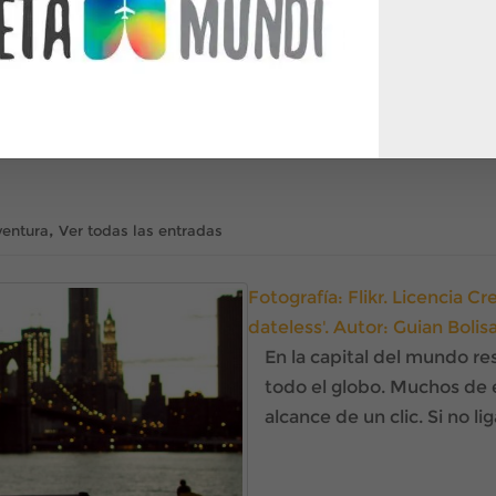
,
ventura
Ver todas las entradas
Fotografía: Flikr. Licencia 
dateless'. Autor:
Guian Bolis
En la capital del mundo r
todo el globo. Muchos de e
alcance de un clic. Si no liga