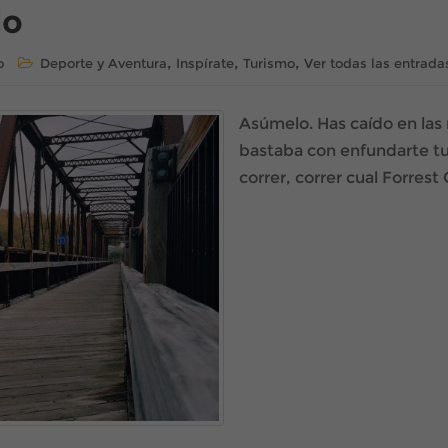
do
,
,
,
o
Deporte y Aventura
Inspírate
Turismo
Ver todas las entrada
Asúmelo. Has caído en las r
bastaba con enfundarte tu 
correr, correr cual Forres