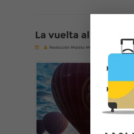
La vuelta al mundo 
Redacción Maleta Mundi
Deja un come