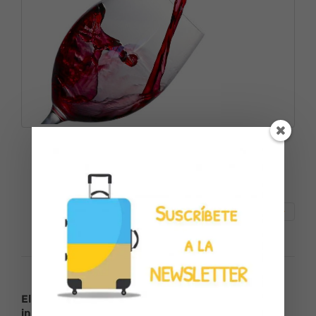
¿Quién se resiste a despedir el año y recibir 2020
brindando con la elegancia de algún espumoso o
blanco de origen sevillano?
Seguir leyendo
El vino sevillano, maridaje entre historia e
innovación