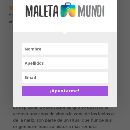
Ana Pérez Luna
Deja un comentario
,
,
,
,
Andalucía
Cultura
El Paladar
Sevilla
Ver todas las
entradas
¡Apuntarme!
La explosión de sensaciones que se desatan al
acercar una copa de vino a la zona de los labios o
de la nariz, son parte de un ritual que hunde sus
orígenes en nuestra historia más remota