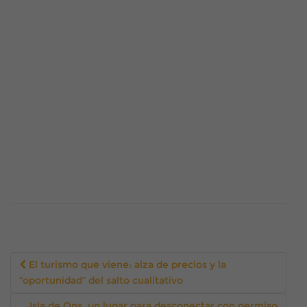
Navegación
El turismo que viene: alza de precios y la
de
“oportunidad” del salto cualitativo
la
entrada
Isla de Ons, un lugar para desconectar con permiso