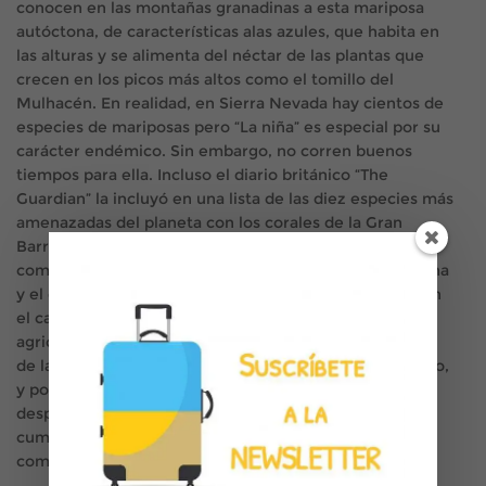
conocen en las montañas granadinas a esta mariposa
autóctona, de características alas azules, que habita en
las alturas y se alimenta del néctar de las plantas que
crecen en los picos más altos como el tomillo del
Mulhacén. En realidad, en Sierra Nevada hay cientos de
especies de mariposas pero “La niña” es especial por su
carácter endémico. Sin embargo, no corren buenos
tiempos para ella. Incluso el diario británico “The
Guardian” la incluyó en una lista de las diez especies más
amenazadas del planeta con los corales de la Gran
Barrera de Australia o los pingüinos de la Antártida. Y
como suele suceder en estos casos, la actividad humana
y el cambio climático están detrás de esta situación. En
el caso de la mariposa de las alas azules, por la
agricultura extensiva y la ampliación del uso deportivo
de la estación de esquí más allá del invierno por un lado,
y por el aumento de las temperaturas que están
desplazando especies de mariposas que vivían en las
cumbres más bajas a las altas, lo que genera una
competición entre ellas por el alimento.