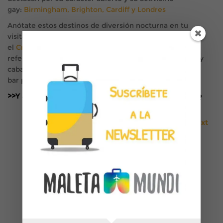
gay:
Birmingham, Brighton, Cardiff y Londres
Anótate estos destinos de diversión nocturna en tu
visita a Manchester: para bailar y enseñar abdominales,
el
Cruz01
lleva décadas siendo un local de
referencia en Canal St. Quien prefiera shows de drags y
cabaret su lugar es el
Churchills
, mientras
Vanilla
es el
bar preferido por las lesbianas de Manchester.
>>Y además:
Manchester Pride, el fiestón gay británico
»next
1
2
3
4
5
6
7
8
9
10