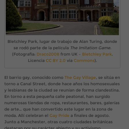
Bletchley Park, lugar de trabajo de Alan Turing, donde
se rodó parte de la película
The Imitation Game
.
(Fotografía:
Draco2008
from UK –
Bletchley Park
.
Licencia
CC BY 2.0
via
Commons
).
El barrio gay, conocido como
The Gay Village
, se sitúa en
torno a Canal Street, donde hace años los homosexuales
y lesbianas de la ciudad se reunían de forma clandestina.
En torno a esta pequeña calle peatonal, han surgido
numerosas tiendas de ropa, restaurantes, bares, galerías
de arte… que han convertido este lugar en la zona de
moda. Allí celebran el
Gay Pride
a finales de agosto.
Junto a Manchester, otras cuatro ciudades británicas
destacan por su carácter abierto y su activismo