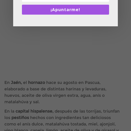
¡Apuntarme!
En
Jaén,
el
hornazo
hace su agosto en Pascua,
elaborado a base de distintas harinas y levaduras,
huevos, aceite de oliva virgen extra, agua, anís o
matalahúva y sal.
En la
capital hispalense,
después de las torrijas, triunfan
los
pestiños
hechos con ingredientes tan deliciosos
como el anís dulce, matalahúva tostada, miel, ajonjolí,
vino blanco, canela, limón, aceite de oliva y de girasol y