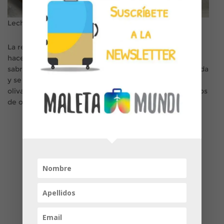
Leche frita
La repostería
onubense
, con una clara influencia lusa,
hace de la coca ayamontina una de sus recetas más
sabrosas estos días. En ella predomina la almendra cruda
y se elabora con vino blanco, harina de trigo, aceite de
oliva, ralladura de limón, azúcar, cabello de ángel, clavos
de olor, canela en polvo, anís y ajonjolí.