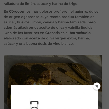
ralladura de limón, azúcar y harina de trigo.
En
Córdoba
, los más golosos prefieren el
gajorro
, dulce
de origen egabrense cuya receta precisa también de
azúcar, huevos, limón, canela y harina tamizada, pero
además añadiremos aceite de oliva y vainilla líquida.
Uno de los favoritos en
Granada
es el
borrachuelo
,
elaborado con aceite de oliva virgen extra, harina,
azúcar y una buena dosis de vino blanco.