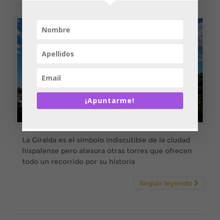
¡Apuntarme!
La Giralda es el símbolo indiscutible de la ciudad
hispalense pero atesora otras torres que ofrecen
todo un recorrido por su historia
Seguir leyendo