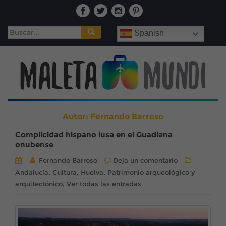
Buscar:
Spanish
Autor:
Fernando Barroso
Complicidad hispano lusa en el Guadiana
onubense
Fernando Barroso
Deja un comentario
,
,
,
Andalucía
Cultura
Huelva
Patrimonio arqueológico y
,
arquitectónico
Ver todas las entradas