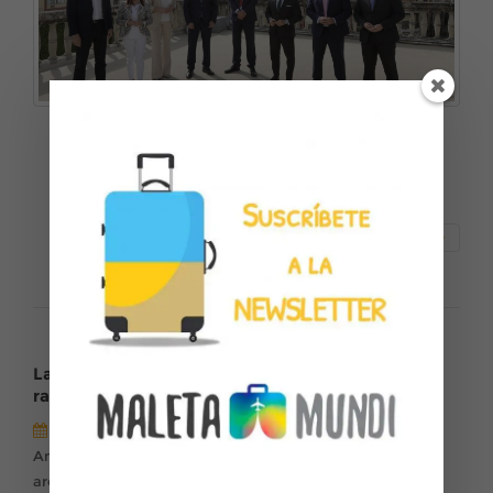
Ciudades Patrimonio de la Humanidad de España
y Paradores de Turismo arrancan en Sevilla su
nueva campaña de promoción
Seguir leyendo
Las torres de Sevilla: del legado almohade al
rascacielos de Pelli
Fernando Barroso
Deja un comentario
,
,
Andalucía
Cultura
Patrimonio arqueológico y
,
,
arquitectónico
Sevilla
Ver todas las entradas